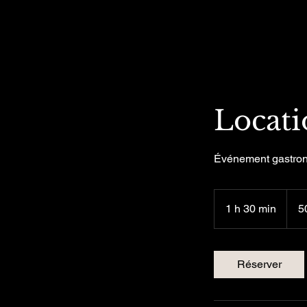
Domaine de la montagne
Locati
Événement gastron
500 do
canad
1 h 30 min
1
5
3
0
m
Réserver
i
n