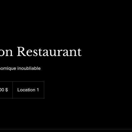
on Restaurant
omique inoubliable
llars
iens
00 $
Location 1